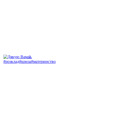
#розклад#криза#материнство