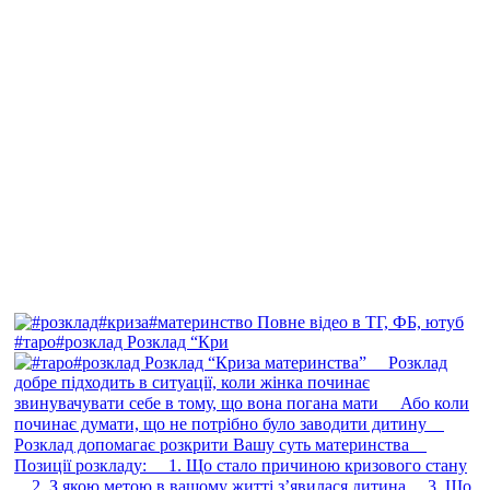
#таро#розклад Розклад “Кри