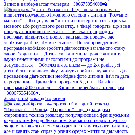
#складний#розклад#гороскоп