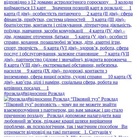
#розклад#відносини Розклад