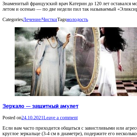
Знаменитый французский врач Катерин до 120 лет оставался мо
летом и осенью — по две недели пил так называемый «Эликс
Categories
Лечение/Чистки
Tags
молодость
Зеркало — защитный амулет
Posted on
24.10.2021
Leave a comment
Если вам часто приходится общаться с завистливыми или агресс
круглое зеркальце (3-4 см в диаметре), подержите его несколь