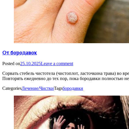
От бородавок
Posted on
25.10.2025
Leave a comment
Сорвать стебель чистотела (чистоплот, ласточкина трава) во вр
Повторять ежедневно до тех пор, пока бородавки полностью не
Categories
Лечение/Чистки
Tags
бородавки