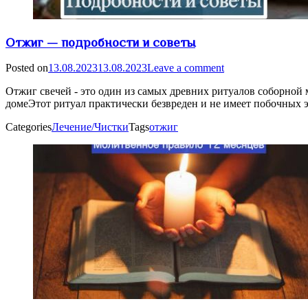
Отжиг — подробности и советы
Posted on
13.08.2023
13.08.2023
Leave a comment
Отжиг свечей - это один из самых древних ритуалов соборной
домеЭтот ритуал практически безвреден и не имеет побочных 
Categories
Лечение/Чистки
Tags
отжиг