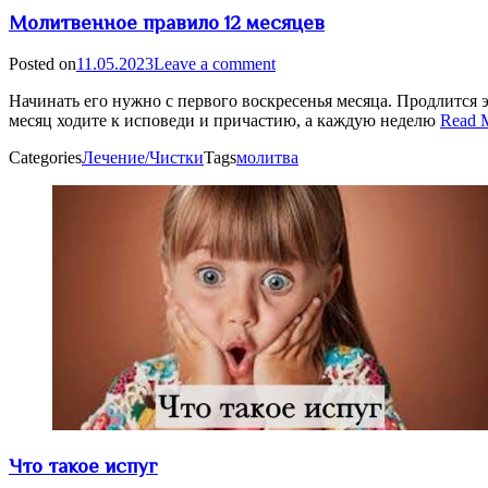
Молитвенное правило 12 месяцев
Posted on
11.05.2023
Leave a comment
Начинать его нужно с первого воскресенья месяца. Продлится э
месяц ходите к исповеди и причастию, а каждую неделю
Read 
Categories
Лечение/Чистки
Tags
молитва
Что такое испуг