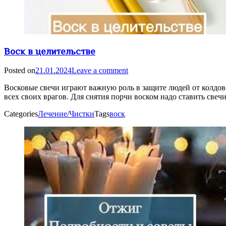
Воск в целительстве
Posted on
21.01.2024
Leave a comment
Восковые свечи играют важную роль в защите людей от колдовс
всех своих врагов. Для снятия порчи воском надо ставить свеч
Categories
Лечение/Чистки
Tags
воск