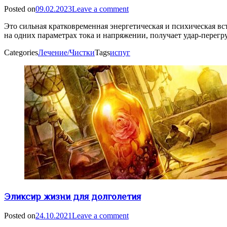
Posted on
09.02.2023
Leave a comment
Это сильная кратковременная энергетическая и психическая вс
на одних параметрах тока и напряжении, получает удар-перегр
Categories
Лечение/Чистки
Tags
испуг
Эликсир жизни для долголетия
Posted on
24.10.2021
Leave a comment