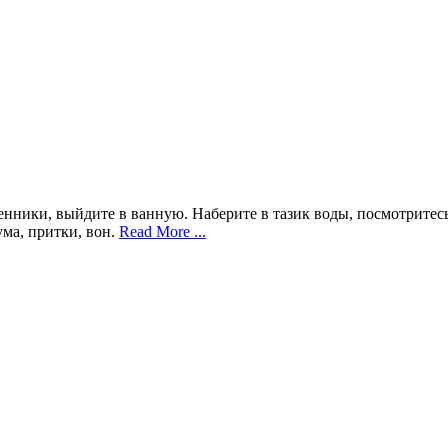
енники, выйдите в ванную. Наберите в тазик воды, посмотритесь
ума, притки, вон.
Read More ...