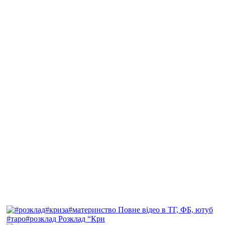
#таро#розклад Розклад “Кри