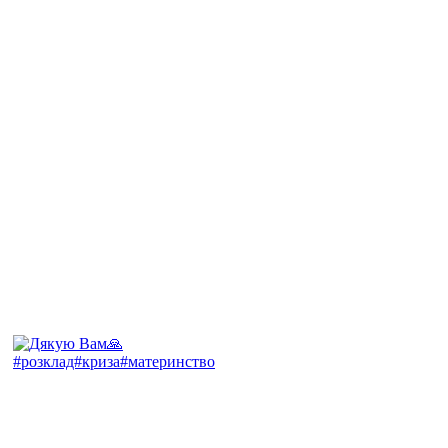
#розклад#криза#материнство