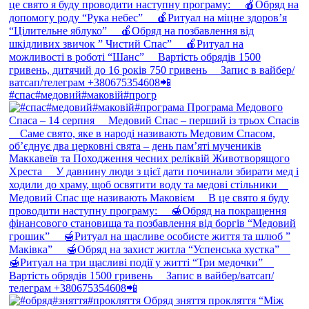
#спас#медовий#маковій#прогр