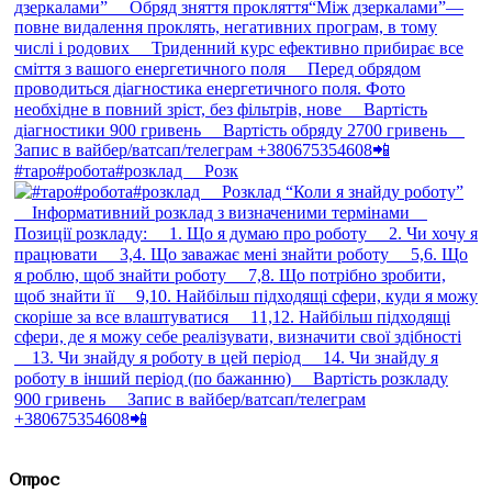
#таро#робота#розклад ⠀ Розк
Опрос