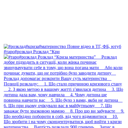
#таро#розклад Розклад “Кри