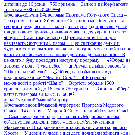
#спас#медовий#маковій#прогр