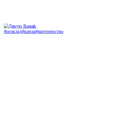
#розклад#криза#материнство