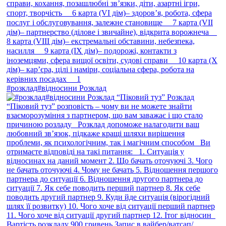
#розклад#відносини Розклад