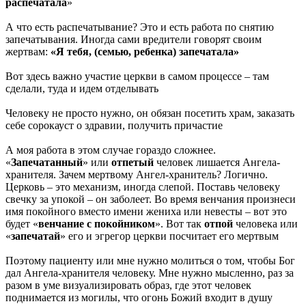
распечатала
»
А что есть распечатывание? Это и есть работа по снятию
запечатывания. Иногда сами вредители говорят своим
жертвам:
«Я тебя, (семью, ребенка) запечатала»
Вот здесь важно участие церкви в самом процессе – там
сделали, туда и идем отделывать
Человеку не просто нужно, он обязан посетить храм, заказать
себе сорокауст о здравии, получить причастие
А моя работа в этом случае гораздо сложнее.
«
Запечатанный
» или
отпетый
человек лишается Ангела-
хранителя. Зачем мертвому Ангел-хранитель? Логично.
Церковь – это механизм, иногда слепой. Поставь человеку
свечку за упокой – он заболеет. Во время венчания произнеси
имя покойного вместо имени жениха или невесты – вот это
будет «
венчание с
покойником
». Вот так
отпой
человека или
«
запечатай
» его и эгрегор церкви посчитает его мертвым
Поэтому пациенту или мне нужно молиться о том, чтобы Бог
дал Ангела-хранителя человеку. Мне нужно мысленно, раз за
разом в уме визуализировать образ, где этот человек
поднимается из могилы, что огонь Божий входит в душу