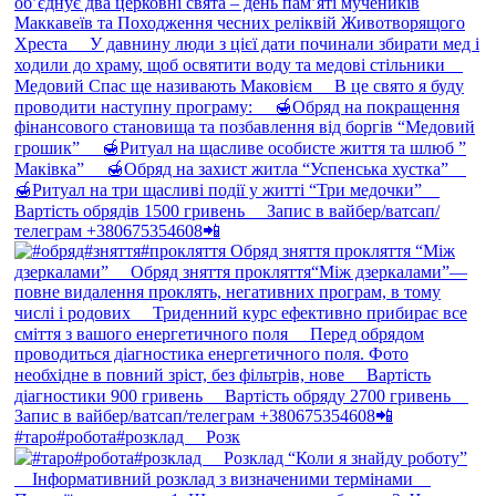
#таро#робота#розклад ⠀ Розк