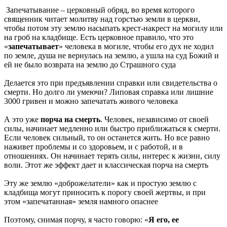
Запечатывание – церковный обряд, во время которого
священник читает молитву над горстью земли в церкви,
чтобы потом эту землю насыпать крест-накрест на могилу или
на гроб на кладбище. Есть церковное правило, что это
«
запечатывает
» человека в могиле, чтобы его дух не ходил
по земле, душа не вернулась на землю, а ушла на суд Божий и
ей не было возврата на землю до Страшного суда
Делается это при предъявлении справки или свидетельства о
смерти. Но долго ли умеючи? Липовая справка или лишние
3000 гривен и можно запечатать живого человека
А это уже
порча на смерть
. Человек, независимо от своей
силы, начинает медленно или быстро приближаться к смерти.
Если человек сильный, то он останется жить. Но все равно
наживет проблемы и со здоровьем, и с работой, и в
отношениях. Он начинает терять силы, интерес к жизни, силу
воли. Этот же эффект дает и классическая порча на смерть
Эту же землю «доброжелатели» как и простую землю с
кладбища могут приносить к порогу своей жертвы, и при
этом «запечатанная» земля намного опаснее
Поэтому, снимая порчу, я часто говорю: «
Я его, ее