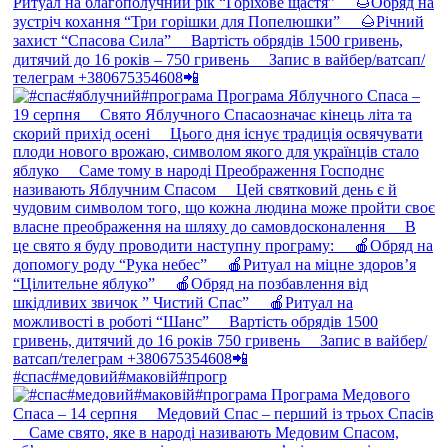
#спас#медовий#маковій#прогр