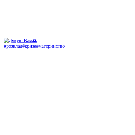
#розклад#криза#материнство