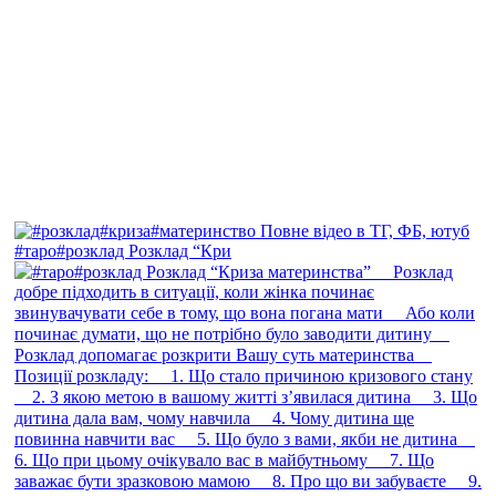
#таро#розклад Розклад “Кри