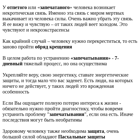
У
отпетого
или «
запечатаного
» человека возникает
некротическая связь. Именно эта связь с миром мертвых
выкачивает из человека силы. Очень важно убрать эту связь.
Я ее вижу и чувствую – от таких людей веет холодом. Это
чувствуют и некроэкстрасенсы
Как крайний случай – человеку нужно перекреститься, то есть
заново пройти
обряд крещения
В целом работа по устранению
«запечатывания»
-
7-
дневный
тяжелый процесс, но она осуществима
Укрепляйте веру, свою энергетику, ставьте энергетические
защиты, и тогда мало что вас заденет. Есть люди, на которых
ничего не действует, у таких людей это врожденная
особенность
Если Вы ощущаете полную потерю интереса к жизни -
обязательно нужно пройти диагностику, чтобы вовремя
устранить проблему "
запечатывания
", если она есть. Иначе
последствия могут быть необратимы
Здоровому человеку также необходима
защита
, очень
большой силой обладают
Пасхальные защиты