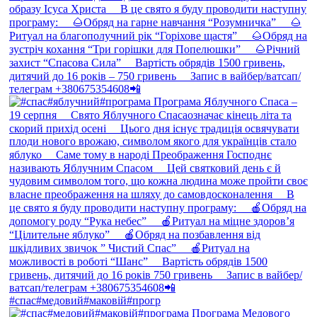
#спас#медовий#маковій#прогр