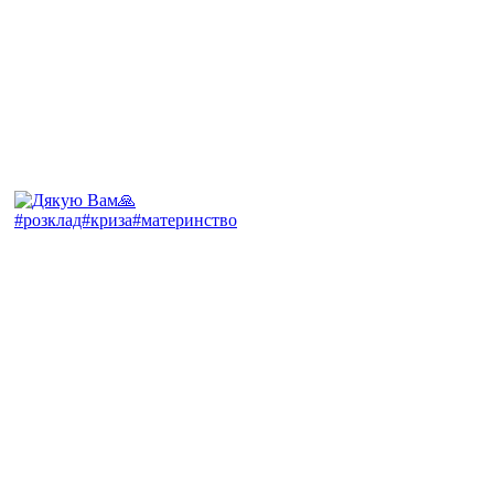
#розклад#криза#материнство