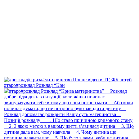
#таро#розклад Розклад “Кри