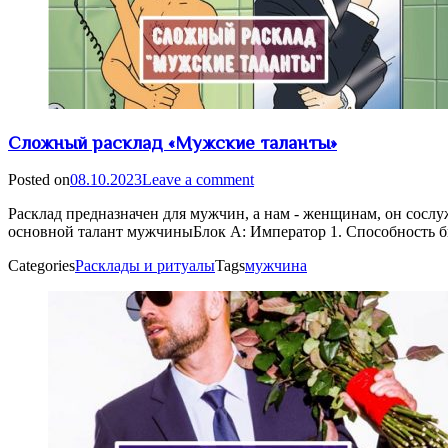
Сложный расклад «Мужские таланты»
Posted on
08.10.2023
Leave a comment
Расклад предназначен для мужчин, а нам - женщинам, он сослу
основной талант мужчиныБлок А: Император 1. Способность б
Categories
Расклады и ритуалы
Tags
мужчина