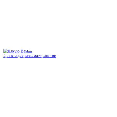
#розклад#криза#материнство