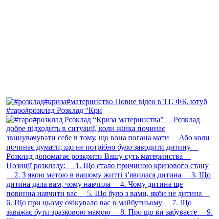
#таро#розклад Розклад “Кри