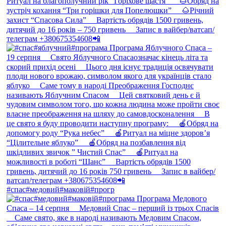
#спас#медовий#маковій#прогр