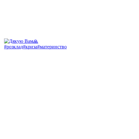
#розклад#криза#материнство