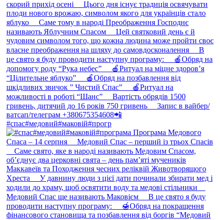
#спас#медовий#маковій#прогр