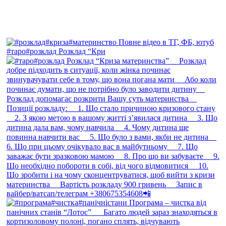
#таро#розклад Розклад “Кри