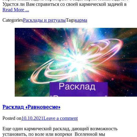
Удастся ли Вам справиться со своей кармической задачей в
Read More ...
Categories
Расклады и ритуалы
Tags
карма
Расклад «Равновесие»
Posted on
10.10.2021
Leave a comment
Еще один кармический расклад, дающий возможность
установить, по воле или вопреки Вселенной мы