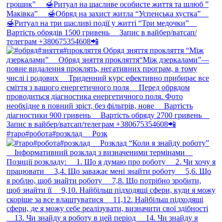
#таро#робота#розклад ⠀ Розк