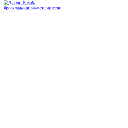
#розклад#криза#материнство