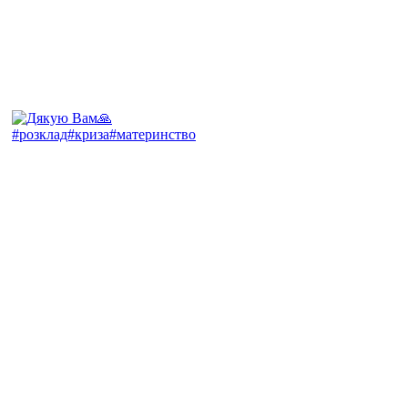
#розклад#криза#материнство