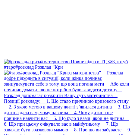
#таро#розклад Розклад “Кри