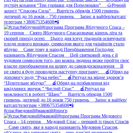
#спас#медовий#маковій#прогр