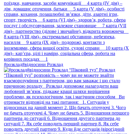
#розклад#відносини Розклад