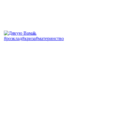
#розклад#криза#материнство