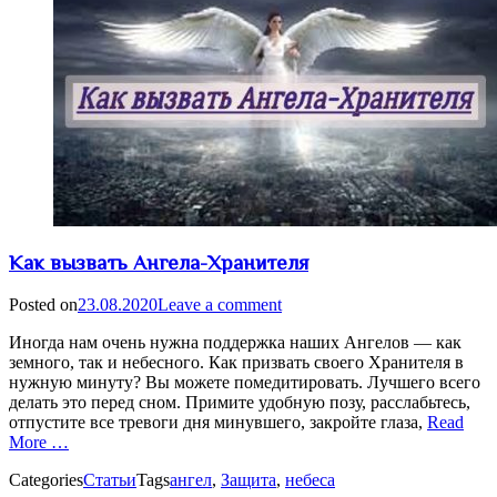
Как вызвать Ангела-Хранителя
Posted on
23.08.2020
Leave a comment
Иногда нам очень нужна поддержка наших Ангелов — как
земного, так и небесного. Как призвать своего Хранителя в
нужную минуту? Вы можете помедитировать. Лучшего всего
делать это перед сном. Примите удобную позу, расслабьтесь,
отпустите все тревоги дня минувшего, закройте глаза,
Read
More …
Categories
Статьи
Tags
ангел
,
Защита
,
небеса