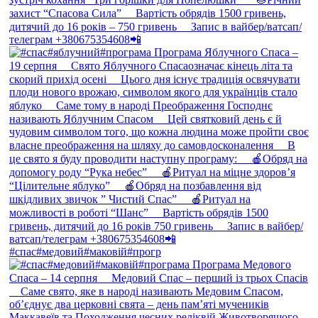
#спас#медовий#маковій#прогр