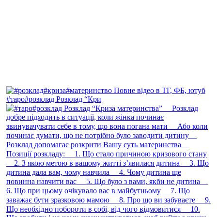
#таро#розклад Розклад “Кри