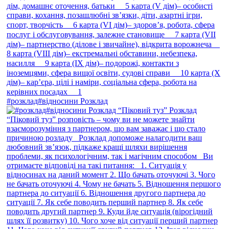
#розклад#відносини Розклад