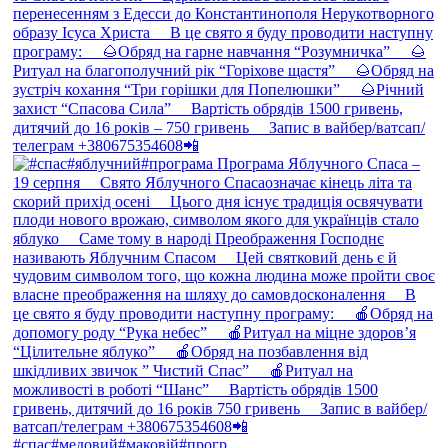
#спас#медовий#маковій#прогр