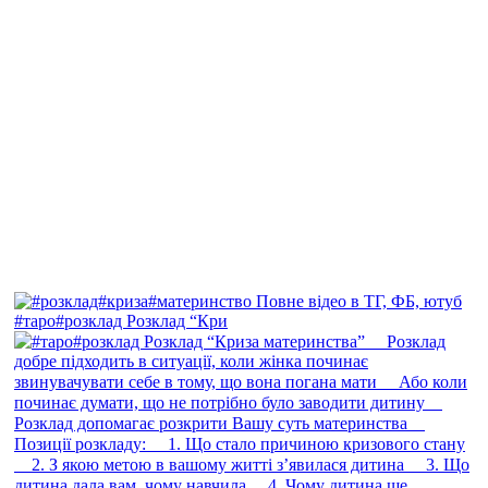
#таро#розклад Розклад “Кри