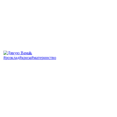
#розклад#криза#материнство