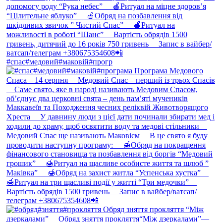
#спас#медовий#маковій#прогр