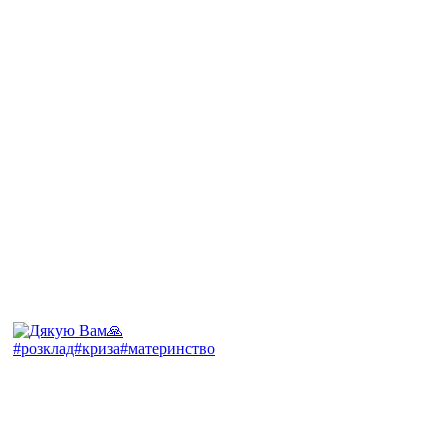
#розклад#криза#материнство