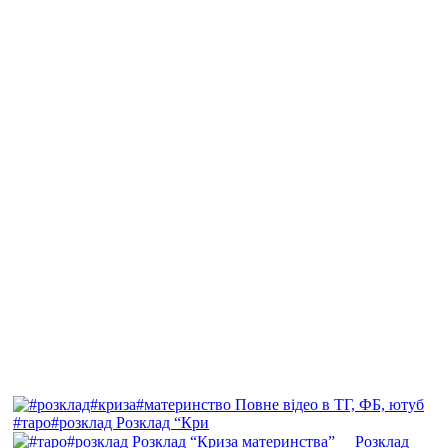
#таро#розклад Розклад “Кри