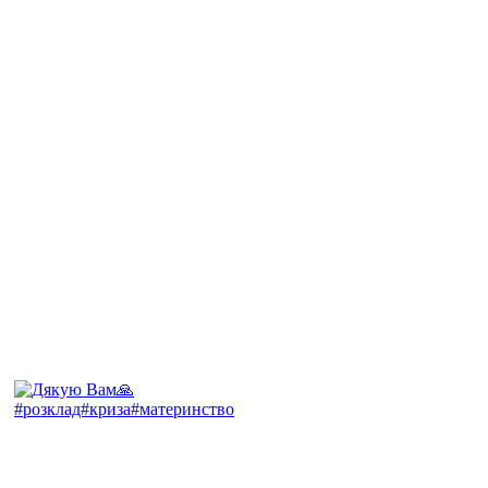
#розклад#криза#материнство