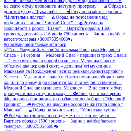
#спас#медовий#маковій#прогр