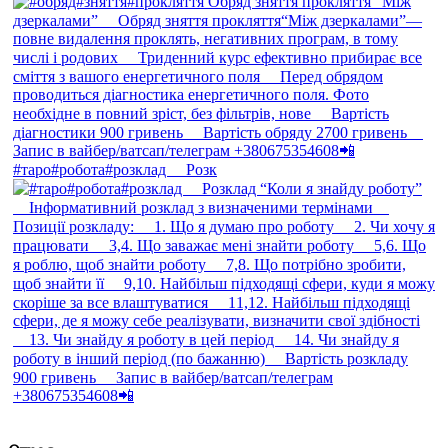
#таро#робота#розклад ⠀ Розк