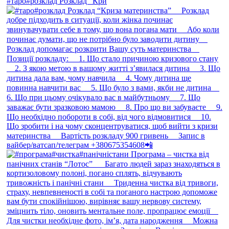
#таро#розклад Розклад “Кри