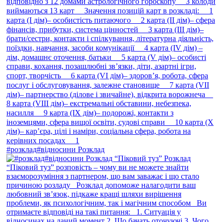
#розклад#відносини Розклад