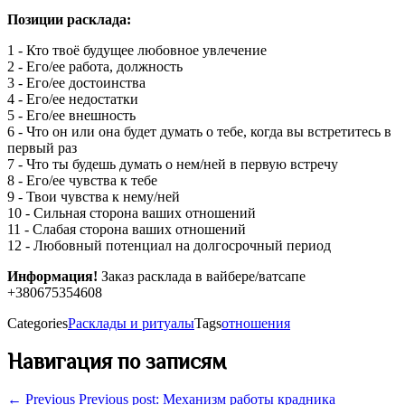
Позиции расклада:
1 - Кто твоё будущее любовное увлечение
2 - Его/ее работа, должность
3 - Его/ее достоинства
4 - Его/ее недостатки
5 - Его/ее внешность
6 - Что он или она будет думать о тебе, когда вы встретитесь в
первый раз
7 - Что ты будешь думать о нем/ней в первую встречу
8 - Его/ее чувства к тебе
9 - Твои чувства к нему/ней
10 - Сильная сторона ваших отношений
11 - Слабая сторона ваших отношений
12 - Любовный потенциал на долгосрочный период
Информация!
Заказ расклада в вайбере/ватсапе
+380675354608
Categories
Расклады и ритуалы
Tags
отношения
Навигация по записям
← Previous
Previous post:
Механизм работы крадника