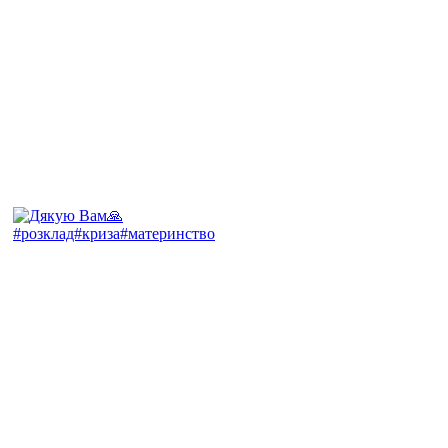
#розклад#криза#материнство