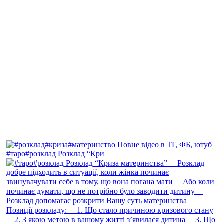
#таро#розклад Розклад “Кри