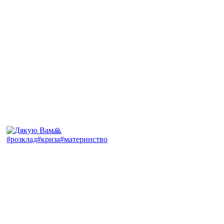
#розклад#криза#материнство