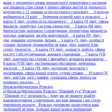
#розклад#відносини Розклад