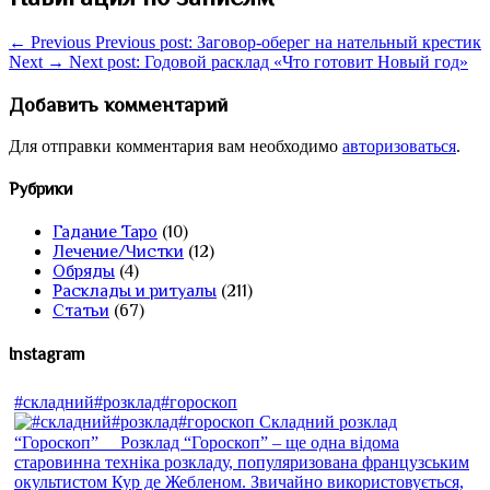
← Previous
Previous post:
Заговор-оберег на нательный крестик
Next →
Next post:
Годовой расклад «Что готовит Новый год»
Добавить комментарий
Для отправки комментария вам необходимо
авторизоваться
.
Рубрики
Гадание Таро
(10)
Лечение/Чистки
(12)
Обряды
(4)
Расклады и ритуалы
(211)
Статьи
(67)
Instagram
#складний#розклад#гороскоп