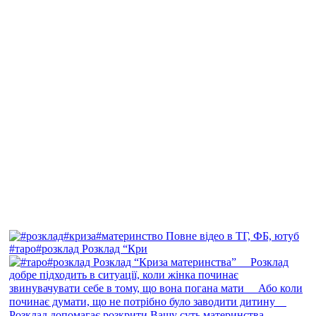
#таро#розклад Розклад “Кри