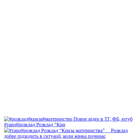
#таро#розклад Розклад “Кри