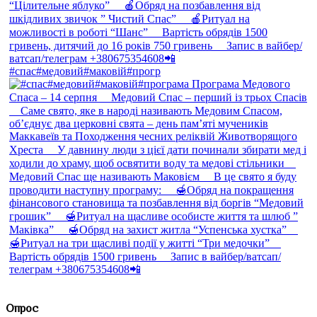
#спас#медовий#маковій#прогр
Опрос