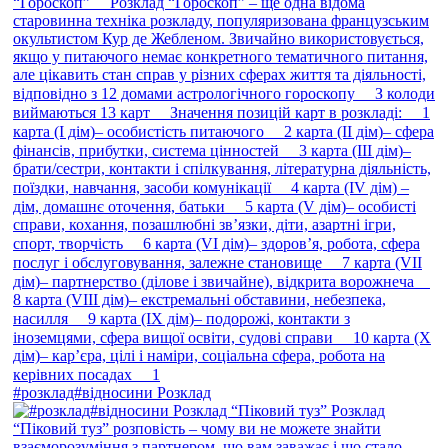
#розклад#відносини Розклад