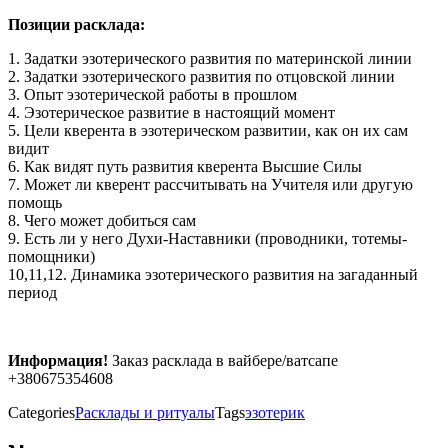
Позиции расклада:
1. Задатки эзотерического развития по материнской линии
2. Задатки эзотерического развития по отцовской линии
3. Опыт эзотерической работы в прошлом
4. Эзотерическое развитие в настоящий момент
5. Цели кверента в эзотерическом развитии, как он их сам
видит
6. Как видят путь развития кверента Высшие Силы
7. Может ли кверент рассчитывать на Учителя или другую
помощь
8. Чего может добиться сам
9. Есть ли у него Духи-Наставники (проводники, тотемы-
помощники)
10,11,12. Динамика эзотерического развития на загаданный
период
Информация!
Заказ расклада в вайбере/ватсапе
+380675354608
Categories
Расклады и ритуалы
Tags
эзотерик