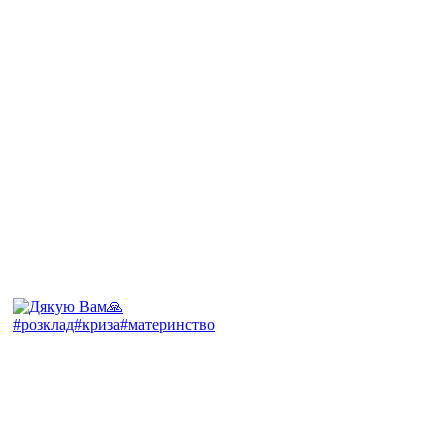
#розклад#криза#материнство