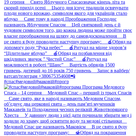
#спас#медовий#маковій#прогр