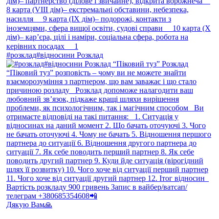
#розклад#відносини Розклад
Дякую Вам🙏