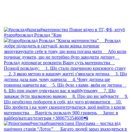
#таро#розклад Розклад “Кри