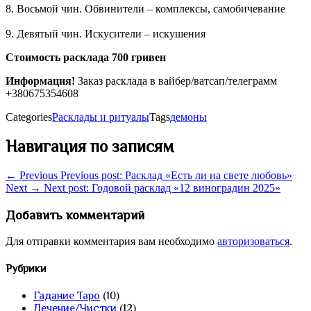
8. Восьмой чин. Обвинители – комплексы, самобичевание
9. Девятый чин. Искусители – искушения
Стоимость расклада 700 гривен
Информация!
Заказ расклада в вайбер/ватсап/телеграмм
+380675354608
Categories
Расклады и ритуалы
Tags
демоны
Навигация по записям
← Previous
Previous post:
Расклад «Есть ли на свете любовь»
Next →
Next post:
Годовой расклад «12 виноградин 2025»
Добавить комментарий
Для отправки комментария вам необходимо
авторизоваться
.
Рубрики
Гадание Таро
(10)
Лечение/Чистки
(12)