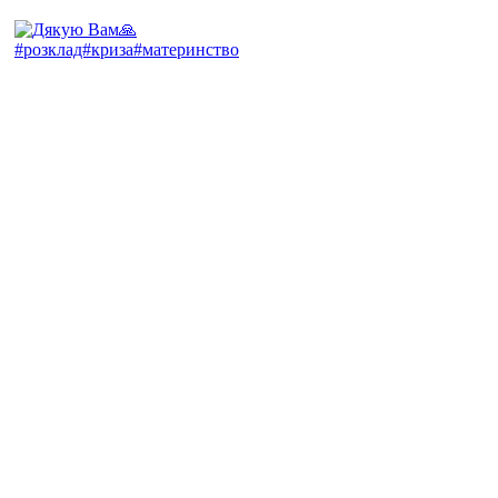
#розклад#криза#материнство