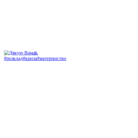
#розклад#криза#материнство