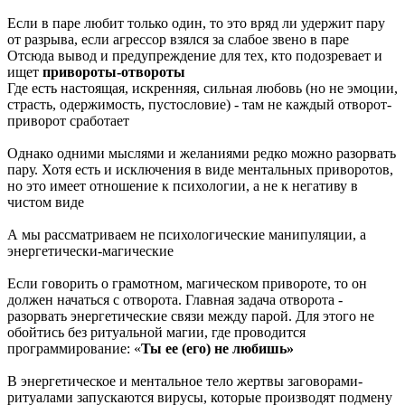
Если в паре любит только один, то это вряд ли удержит пару
от разрыва, если агрессор взялся за слабое звено в паре
Отсюда вывод и предупреждение для тех, кто подозревает и
ищет
привороты-отвороты
Где есть настоящая, искренняя, сильная любовь (но не эмоции,
страсть, одержимость, пустословие) - там не каждый отворот-
приворот сработает
Однако одними мыслями и желаниями редко можно разорвать
пару. Хотя есть и исключения в виде ментальных приворотов,
но это имеет отношение к психологии, а не к негативу в
чистом виде
А мы рассматриваем не психологические манипуляции, а
энергетически-магические
Если говорить о грамотном, магическом привороте, то он
должен начаться с отворота. Главная задача отворота -
разорвать энергетические связи между парой. Для этого не
обойтись без ритуальной магии, где проводится
программирование: «
Ты ее (его) не любишь»
В энергетическое и ментальное тело жертвы заговорами-
ритуалами запускаются вирусы, которые производят подмену