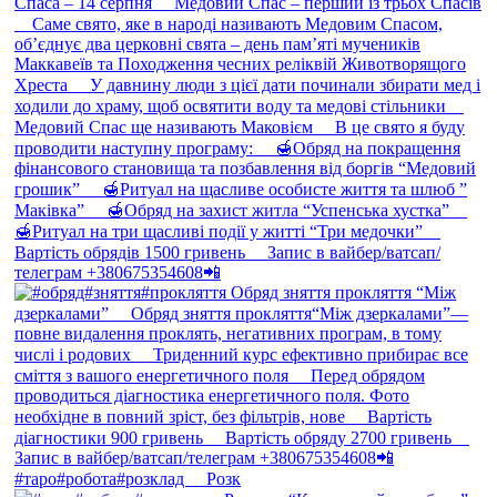
#таро#робота#розклад ⠀ Розк