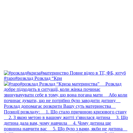
#таро#розклад Розклад “Кри