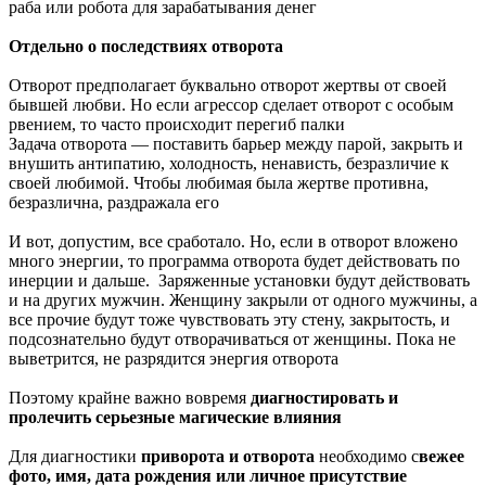
раба или робота для зарабатывания денег
Отдельно о последствиях отворота
Отворот предполагает буквально отворот жертвы от своей
бывшей любви. Но если агрессор сделает отворот с особым
рвением, то часто происходит перегиб палки
Задача отворота — поставить барьер между парой, закрыть и
внушить антипатию, холодность, ненависть, безразличие к
своей любимой. Чтобы любимая была жертве противна,
безразлична, раздражала его
И вот, допустим, все сработало. Но, если в отворот вложено
много энергии, то программа отворота будет действовать по
инерции и дальше. Заряженные установки будут действовать
и на других мужчин. Женщину закрыли от одного мужчины, а
все прочие будут тоже чувствовать эту стену, закрытость, и
подсознательно будут отворачиваться от женщины. Пока не
выветрится, не разрядится энергия отворота
Поэтому крайне важно вовремя
диагностировать и
пролечить серьезные магические влияния
Для диагностики
приворота и отворота
необходимо с
вежее
фото, имя, дата рождения или личное присутствие