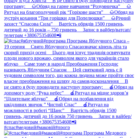
#спас#медовий#маковій#прогр