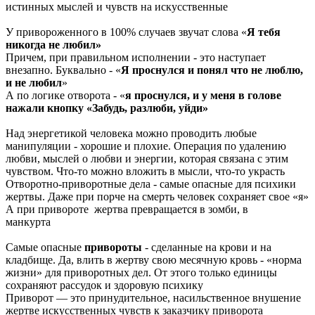
истинных мыслей и чувств на искусственные
У привороженного в 100% случаев звучат слова «
Я тебя
никогда не любил»
Причем, при правильном исполнении - это наступает
внезапно. Буквально - «
Я проснулся и понял что не люблю,
и не любил
»
А по логике отворота - «
я проснулся, и у меня в голове
нажали кнопку «Забудь, разлюби, уйди»
Над энергетикой человека можно проводить любые
манипуляции - хорошие и плохие. Операция по удалению
любви, мыслей о любви и энергии, которая связана с этим
чувством. Что-то можно вложить в мысли, что-то украсть
Отворотно-приворотные дела - самые опасные для психики
жертвы. Даже при порче на смерть человек сохраняет свое «я»
А при привороте жертва превращается в зомби, в
манкурта
Самые опасные
привороты
- сделанные на крови и на
кладбище. Да, влить в жертву свою месячную кровь - «норма
жизни» для приворотных дел. От этого только единицы
сохраняют рассудок и здоровую психику
Приворот — это принудительное, насильственное внушение
жертве искусственных чувств к заказчику приворота