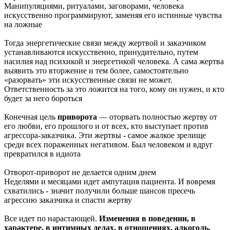
Манипуляциями, ритуалами, заговорами, человека
искусственно программируют, заменяя его истинные чувства
на ложные
Тогда энергетические связи между жертвой и заказчиком
устанавливаются искусственно, принудительно, путем
насилия над психикой и энергетикой человека. А сама жертва
выявить это вторжение и тем более, самостоятельно
«разорвать» эти искусственные связи не может.
Ответственность за это ложится на того, кому он нужен, и кто
будет за него бороться
Конечная цель
приворота
— оторвать полностью жертву от
его любви, его прошлого и от всех, кто выступает против
агрессора-заказчика. Эти жертвы - самое жалкое зрелище
среди всех пораженных негативом. Был человеком и вдруг
превратился в идиота
Отворот-приворот не делается одним днем
Неделями и месяцами идет ампутация пациента. И вовремя
схватились - значит получили больше шансов пресечь
агрессию заказчика и спасти жертву
Все идет по нарастающей.
Изменения в поведении, в
характере, в интимных делах, в отношениях, алкоголь,