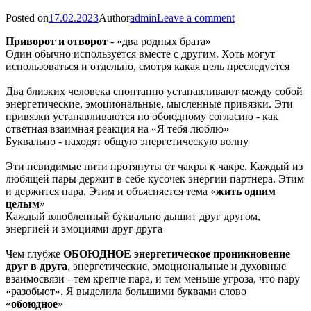
Posted on
17.02.2023
Author
admin
Leave a comment
Приворот и отворот
- «два родных брата»
Один обычно используется вместе с другим. Хоть могут
использоваться и отдельно, смотря какая цель преследуется
Два близких человека спонтанно устанавливают между собой
энергетические, эмоциональные, мысленные привязки. Эти
привязки устанавливаются по обоюдному согласию - как
ответная взаимная реакция на «Я тебя люблю»
Буквально - находят общую энергетическую волну
Эти невидимые нити протянуты от чакры к чакре. Каждый из
любящей пары держит в себе кусочек энергии партнера. Этим
и держится пара. Этим и объясняется тема «
жить одним
целым
»
Каждый влюбленный буквально дышит друг другом,
энергией и эмоциями друг друга
Чем глубже
ОБОЮДНОЕ энергетическое проникновение
друг в друга
, энергетические, эмоциональные и духовные
взаимосвязи - тем крепче пара, и тем меньше угроза, что пару
«разобьют». Я выделила большими буквами слово
«
обоюдное
»