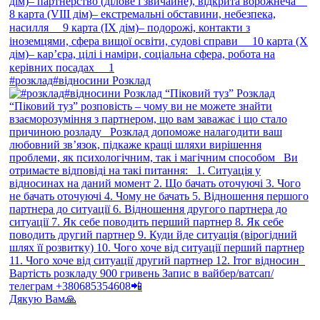
#розклад#відносини Розклад
Дякую Вам🙏