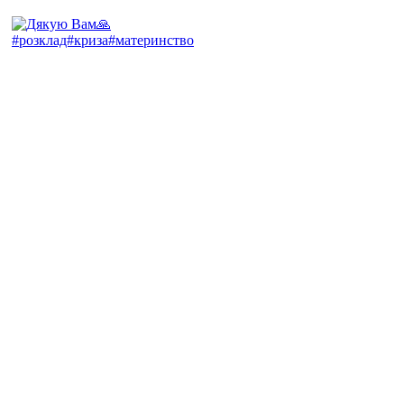
#розклад#криза#материнство