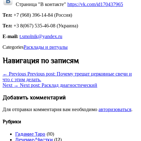
Страница "В контакте"
https://vk.com/id170437965
Тел:
+7 (968) 396-14-84 (Россия)
Тел:
+3 8(067) 535-46-08 (Украина)
E-mail:
t.smolnik@yandex.ru
Categories
Расклады и ритуалы
Навигация по записям
← Previous
Previous post:
Почему трещат церковные свечи и
что с этим делать.
Next →
Next post:
Расклад диагностический
Добавить комментарий
Для отправки комментария вам необходимо
авторизоваться
.
Рубрики
Гадание Таро
(10)
Лечение/Чистки
(12)