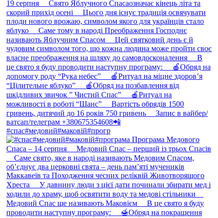
#спас#медовий#маковій#прогр