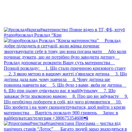
#таро#розклад Розклад “Кри