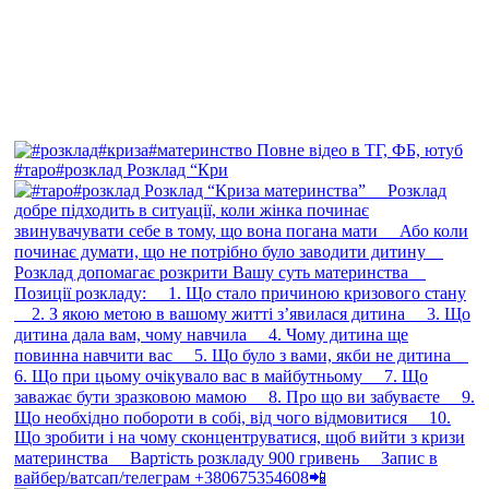
#таро#розклад Розклад “Кри