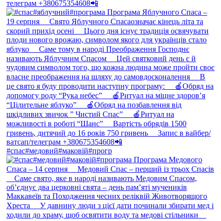
#спас#медовий#маковій#прогр