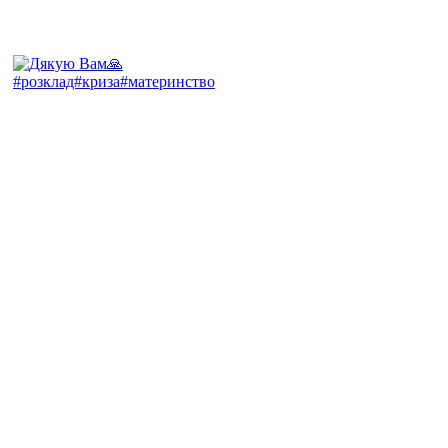
#розклад#криза#материнство