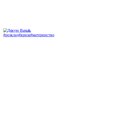
#розклад#криза#материнство