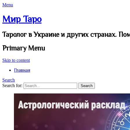
Menu
Мир Таро
Таролог в Украине и других странах. По
Primary Menu
Skip to content
Главная
Search
Search for: