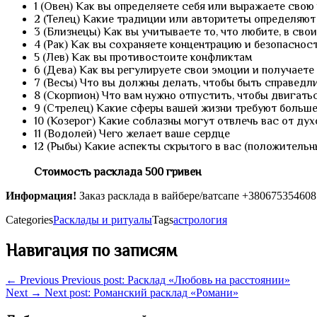
1 (Овен) Как вы определяете себя или выражаете сво
2 (Телец) Какие традиции или авторитеты определяют
3 (Близнецы) Как вы учитываете то, что любите, в сво
4 (Рак) Как вы сохраняете концентрацию и безопаснос
5 (Лев) Как вы противостоите конфликтам
6 (Дева) Как вы регулируете свои эмоции и получаете
7 (Весы) Что вы должны делать, чтобы быть справед
8 (Скорпион) Что вам нужно отпустить, чтобы двигать
9 (Стрелец) Какие сферы вашей жизни требуют больше
10 (Козерог) Какие соблазны могут отвлечь вас от ду
11 (Водолей) Чего желает ваше сердце
12 (Рыбы) Какие аспекты скрытого в вас (положитель
Стоимость расклада 500 гривен
Информация!
Заказ расклада в вайбере/ватсапе +380675354608
Categories
Расклады и ритуалы
Tags
астрология
Навигация по записям
← Previous
Previous post:
Расклад «Любовь на расстоянии»
Next →
Next post:
Романский расклад «Романи»