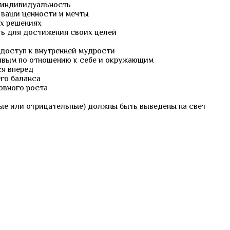
ю индивидуальность
 ваши ценности и мечты
их решениях
ть для достижения своих целей
 доступ к внутренней мудрости
ливым по отношению к себе и окружающим
ся вперед
го баланса
ховного роста
ные или отрицательные) должны быть выведены на свет