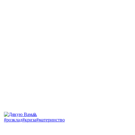
#розклад#криза#материнство