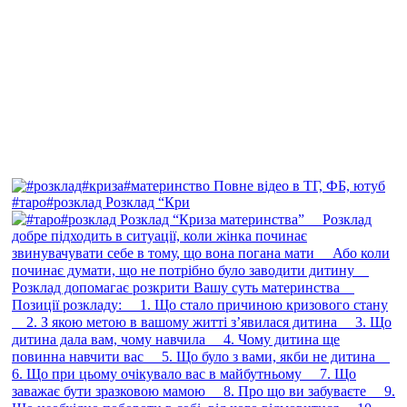
#таро#розклад Розклад “Кри