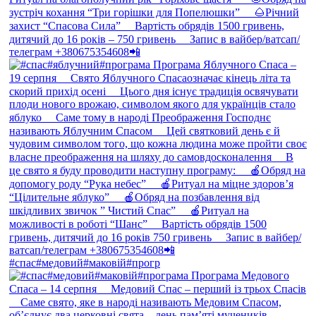
#спас#медовий#маковій#прогр