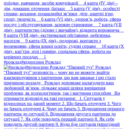
#розклад#відносини Розклад