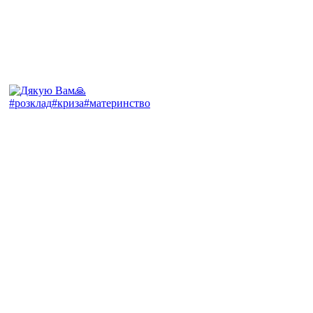
#розклад#криза#материнство