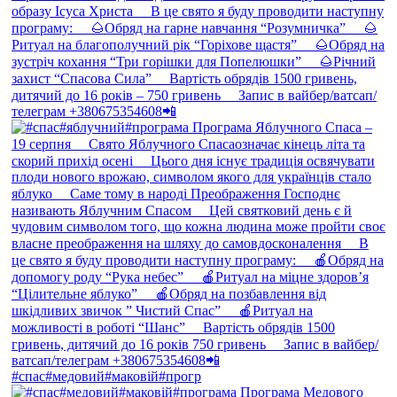
#спас#медовий#маковій#прогр