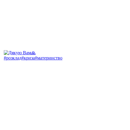
#розклад#криза#материнство