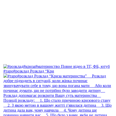
#таро#розклад Розклад “Кри