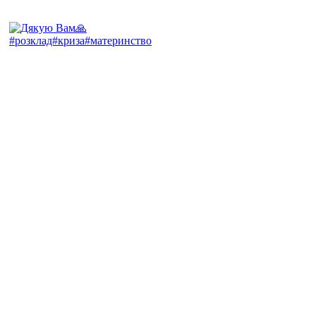
#розклад#криза#материнство