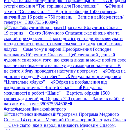
#спас#медовий#маковій#прогр