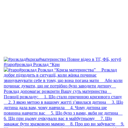
#таро#розклад Розклад “Кри