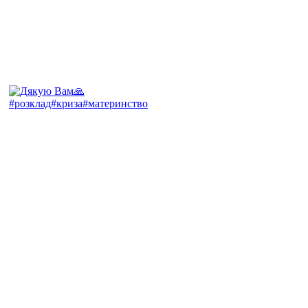
#розклад#криза#материнство