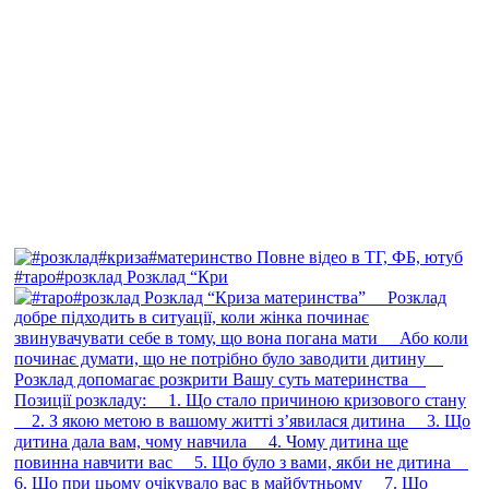
#таро#розклад Розклад “Кри