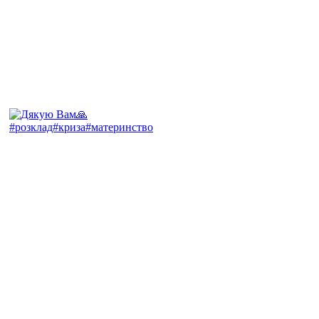
#розклад#криза#материнство