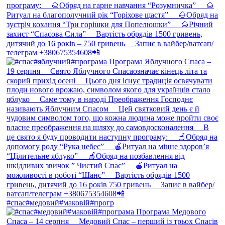
#спас#медовий#маковій#прогр