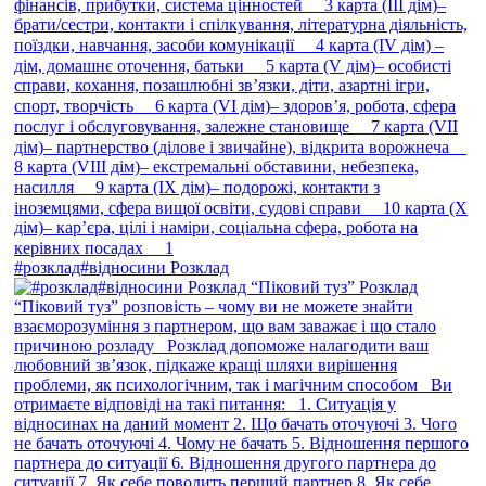
#розклад#відносини Розклад