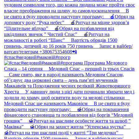
#спас#медовий#маковій#прогр