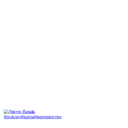
#розклад#криза#материнство