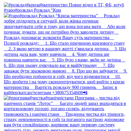
#таро#розклад Розклад “Кри