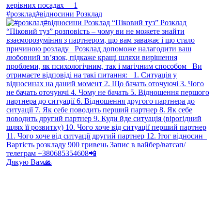
#розклад#відносини Розклад
Дякую Вам🙏