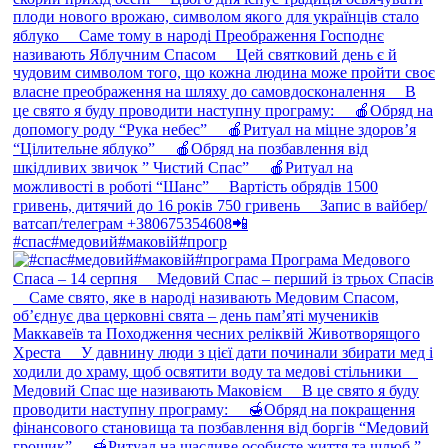
#спас#медовий#маковій#прогр