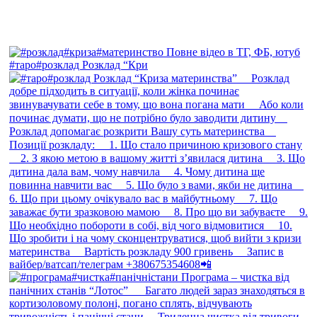
#таро#розклад Розклад “Кри