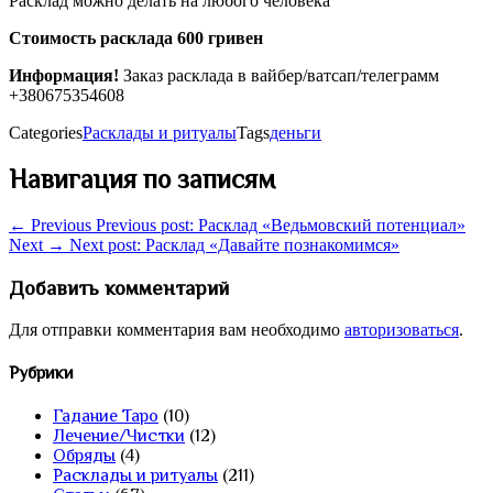
Расклад можно делать на любого человека
Стоимость расклада 600 гривен
Информация!
Заказ расклада в вайбер/ватсап/телеграмм
+380675354608
Categories
Расклады и ритуалы
Tags
деньги
Навигация по записям
← Previous
Previous post:
Расклад «Ведьмовский потенциал»
Next →
Next post:
Расклад «Давайте познакомимся»
Добавить комментарий
Для отправки комментария вам необходимо
авторизоваться
.
Рубрики
Гадание Таро
(10)
Лечение/Чистки
(12)
Обряды
(4)
Расклады и ритуалы
(211)