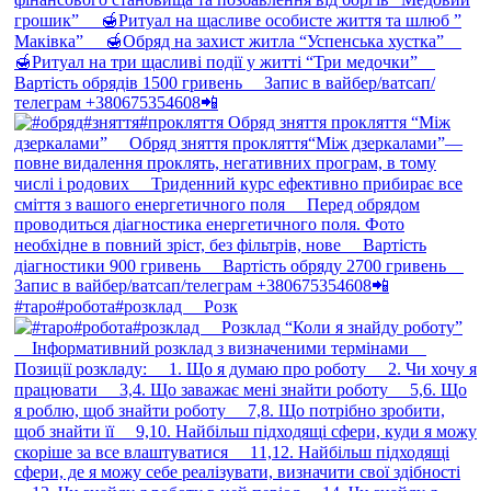
#таро#робота#розклад ⠀ Розк