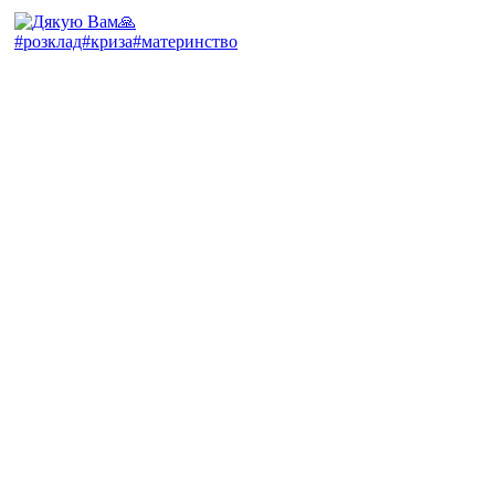
#розклад#криза#материнство