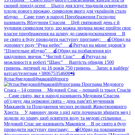
#спас#медовий#маковій#прогр