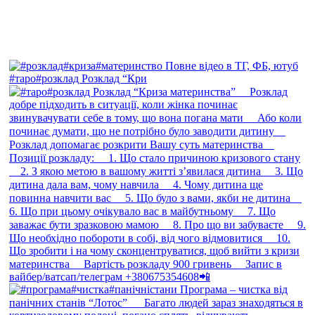
#таро#розклад Розклад “Кри