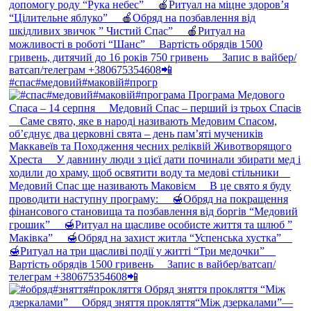
#спас#медовий#маковій#прогр