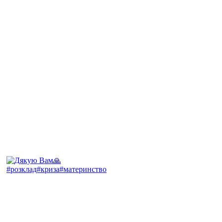
#розклад#криза#материнство