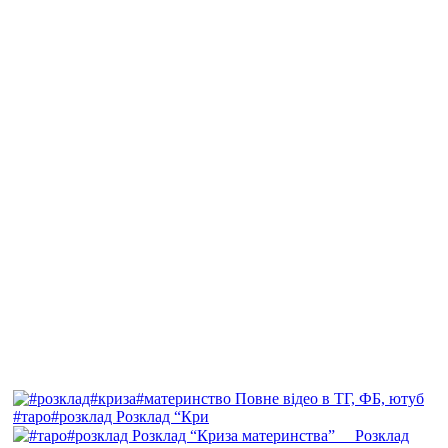
#таро#розклад Розклад “Кри