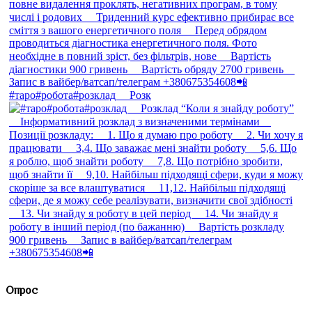
#таро#робота#розклад ⠀ Розк
Опрос