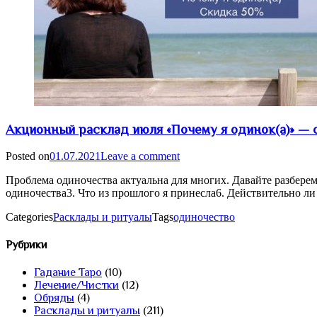
Акционный расклад июля «Почему я одинок(а)» — 
Posted on
01.07.2021
Leave a comment
Проблема одиночества актуальна для многих. Давайте разберемс
одиночества3. Что из прошлого я принесла6. Действительно ли 
Categories
Расклады и ритуалы
Tags
одиночество
Рубрики
Гадание Таро
(10)
Лечение/Чистки
(12)
Обряды
(4)
Расклады и ритуалы
(211)