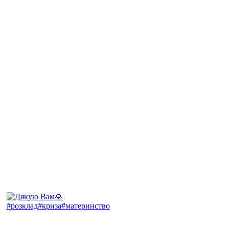
#розклад#криза#материнство