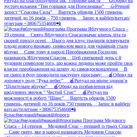
#спас#медовий#маковій#прогр