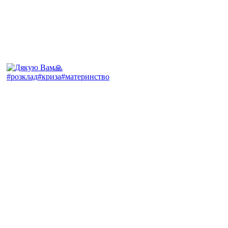
#розклад#криза#материнство