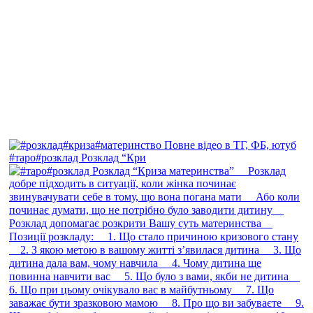
#таро#розклад Розклад “Кри