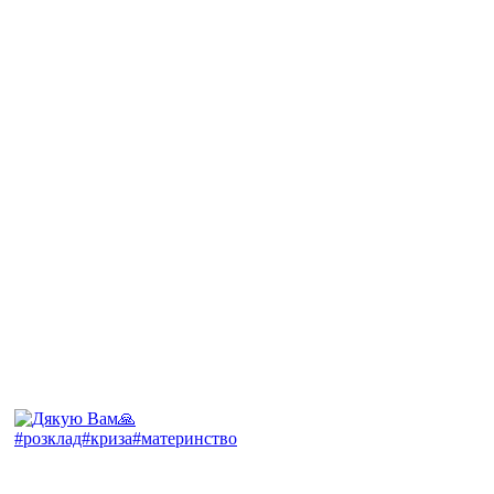
#розклад#криза#материнство